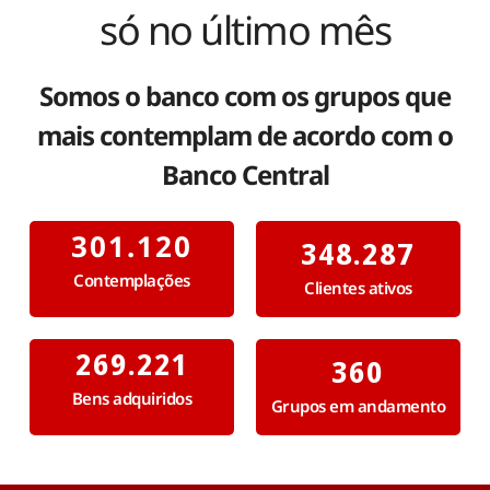
só no último mês
Somos o banco com os grupos que
mais contemplam de acordo com o
Banco Central
301.120
348.287
Contemplações
Clientes ativos
269.221
360
Bens adquiridos
Grupos em andamento